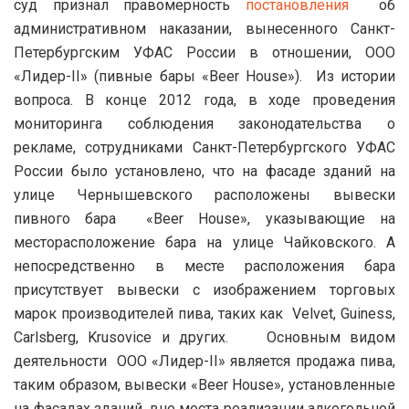
суд признал правомерность
постановления
об
административном наказании, вынесенного Санкт-
Петербургским УФАС России в отношении, ООО
«Лидер-II» (пивные бары «Beer House»). Из истории
вопроса. В конце 2012 года, в ходе проведения
мониторинга соблюдения законодательства о
рекламе, сотрудниками Санкт-Петербургского УФАС
России было установлено, что на фасаде зданий на
улице Чернышевского расположены вывески
пивного бара «Beer House», указывающие на
месторасположение бара на улице Чайковского. А
непосредственно в месте расположения бара
присутствует вывески с изображением торговых
марок производителей пива, таких как Velvet, Guiness,
Carlsberg, Krusovice и других. Основным видом
деятельности ООО «Лидер-II» является продажа пива,
таким образом, вывески «Beer House», установленные
на фасадах зданий, вне места реализации алкогольной