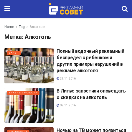
Home
Tag
Алкоголь
Метка:
Алкоголь
Полный водочный рекламный
ЗАКОН
беспредел с ребёнком и
другие примеры нарушений в
рекламе алкоголя
29.11.2016
В Литве запретили оповещать
ГЛАВНЫЕ НОВОСТИ
о скидках на алкоголь
02.11.2016
Ночью на ТВ может появиться