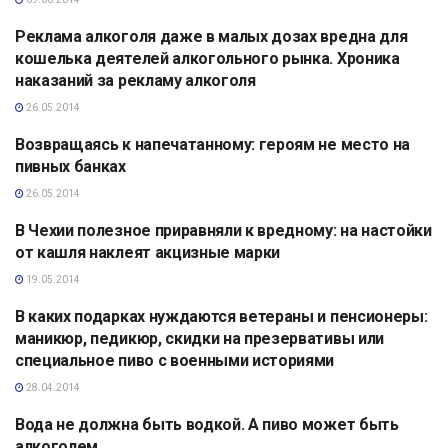
Реклама алкоголя даже в малых дозах вредна для
АНАЛИТИКА
кошелька деятелей алкогольного рынка. Хроника
наказаний за рекламу алкоголя
26.05.2014
Возвращаясь к напечатанному: героям не место на
АНАЛИТИКА
пивных банках
26.05.2014
В Чехии полезное приравняли к вредному: на настойки
АНАЛИТИКА
от кашля наклеят акцизные марки
19.05.2014
В каких подарках нуждаются ветераны и пенсионеры:
АНАЛИТИКА
маникюр, педикюр, скидки на презервативы или
специальное пиво с военными историями
28.04.2014
Вода не должна быть водкой. А пиво может быть
АНАЛИТИКА
алкоголем