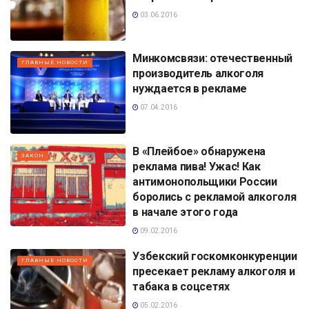
03.06.2016
Минкомсвязи: отечественный
ГЛАВНЫЕ НОВОСТИ
производитель алкоголя
нуждается в рекламе
07.04.2016
В «Плейбое» обнаружена
ЗАКОН
реклама пива! Ужас! Как
антимонопольщики России
боролись с рекламой алкоголя
в начале этого года
09.02.2016
Узбекский госкомконкуренции
ГЛАВНЫЕ НОВОСТИ
пресекает рекламу алкоголя и
табака в соцсетях
05.02.2016