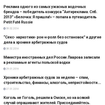
Реклама одного из самых ужасных водочных
АНАЛИТИКА
брендов – победитель конкурса “Антиреклама. Спб.
2013” «Белочка: Я пришла!» – попала в путеводитель
Petit Futé Russie
09.02.2014
“Секс- наркотики- рок-н-ролл без остановок” и другие
АНАЛИТИКА
дела в хронике арбитражных судов
08.02.2014
Министра иностранных дел России Лаврова записали
СВЯЗИ С
ОБЩЕСТВЕННОСТЬЮ
в рекламные агенты польской водки
29.01.2014
Хроники арбитражных судов за неделю – спам,
АНАЛИТИКА
строительство, финансы, алкоголь, непристойности….
27.01.2014
Коголь не Гоголь, решили в Омске, но на всякий
АНАЛИТИКА
случай опрашивают жителей. Присоединяйтесь.