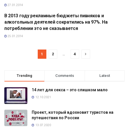
27.01.2014
В 2013 году рекламные бюджеты пивняков и
АНАЛИТИКА
алкогольных деятелей сократились на 97%. На
потреблении это не сказывается
25.01.2014
1
2
…
4
Trending
Comments
Latest
14 лет для секса – это слишком мало
12.10.2021
Проект, который вдохновит туристов на
путешествия по России
13.07.2020