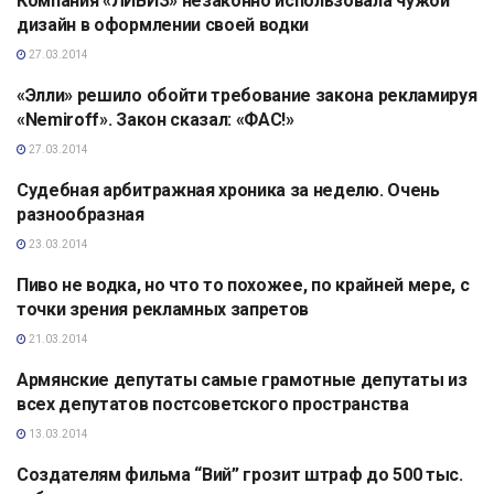
Компания «ЛИВИЗ» незаконно использовала чужой
АНАЛИТИКА
дизайн в оформлении своей водки
27.03.2014
«Элли» решило обойти требование закона рекламируя
АНАЛИТИКА
«Nemiroff». Закон сказал: «ФАС!»
27.03.2014
Судебная арбитражная хроника за неделю. Очень
АНАЛИТИКА
разнообразная
23.03.2014
Пиво не водка, но что то похожее, по крайней мере, с
АНАЛИТИКА
точки зрения рекламных запретов
21.03.2014
Армянские депутаты самые грамотные депутаты из
АНАЛИТИКА
всех депутатов постсоветского пространства
13.03.2014
Создателям фильма “Вий” грозит штраф до 500 тыс.
АНАЛИТИКА