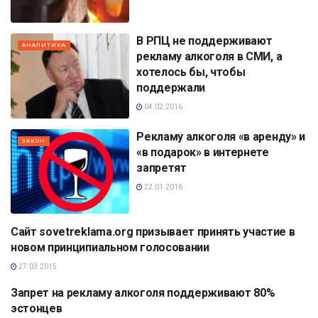
В РПЦ не поддерживают
АНАЛИТИКА
рекламу алкоголя в СМИ, а
хотелось бы, чтобы
поддержали
04.02.2016
Рекламу алкоголя «в аренду» и
ЗАКОН
«в подарок» в интернете
запретят
22.01.2016
Сайт sovetreklama.org призывает принять участие в
СМИ
новом принципиальном голосовании
27.03.2015
Запрет на рекламу алкоголя поддерживают 80%
АНАЛИТИКА
эстонцев