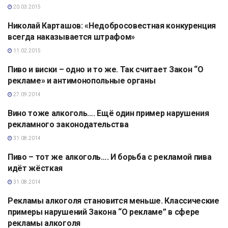
20.03.2015
Николай Карташов: «Недобросовестная конкуренция
АНАЛИТИКА
всегда наказывается штрафом»
11.02.2015
Пиво и виски – одно и то же. Так считает Закон “О
АНАЛИТИКА
рекламе» и антимонопольные органы
27.09.2014
Вино тоже алкоголь…. Ещё один пример нарушения
АНАЛИТИКА
рекламного законодательства
31.08.2014
Пиво – тот же алкоголь…. И борьба с рекламой пива
АНАЛИТИКА
идёт жёсткая
31.08.2014
Рекламы алкоголя становится меньше. Классические
АНАЛИТИКА
примеры нарушений Закона “О рекламе” в сфере
рекламы алкоголя