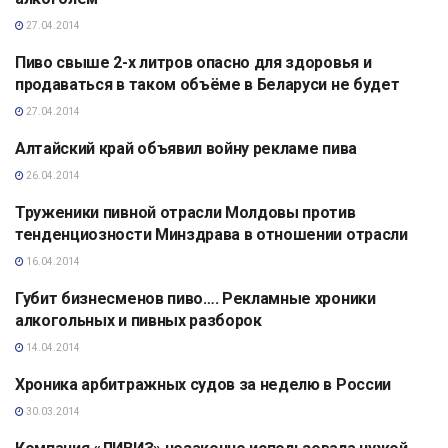
27.04.2014
Пиво свыше 2-х литров опасно для здоровья и
АНАЛИТИКА
продаваться в таком объёме в Беларуси не будет
27.04.2014
Алтайский край объявил войну рекламе пива
АНАЛИТИКА
26.04.2014
Труженики пивной отрасли Молдовы против
АНАЛИТИКА
тенденциозности Минздрава в отношении отрасли
16.04.2014
Губит бизнесменов пиво…. Рекламные хроники
АНАЛИТИКА
алкогольных и пивных разборок
14.04.2014
Хроника арбитражных судов за неделю в России
АНАЛИТИКА
30.03.2014