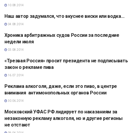
10.08.2014
Наш автор задумался, что вкуснее виски или водка…
АНАЛИТИКА
04.08.2014
Хроника арбитражных судов России за последние
АНАЛИТИКА
недели июля
03.08.2014
«Трезвая Россия» просит президента не подписывать
АНАЛИТИКА
закон о рекламе пива
16.07.2014
Реклама алкоголя, даже, если это пиво, в центре
АНАЛИТИКА
внимания антимонопольных органов России
30.06.2014
Московский УФАС РФ лидирует по наказаниям за
АНАЛИТИКА
незаконную рекламу алкоголя, но и другие регионы
не отстают
09.06.2014