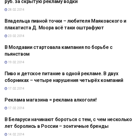
руб. за скрытую рекламу водки
28.02.2014
Владельца пивной точки – любителя Маяковского и
АНАЛИТИКА
плакатиста Д. Моора всё таки оштрафуют
23.02.2014
В Молдавии стартовала кампания по борьбе с
АНАЛИТИКА
пьянством
19.02.2014
Пиво и детское питание в одной рекламе. В двух
АНАЛИТИКА
сборниках – четыре нарушения четырёх компаний
17.02.2014
Реклама магазина = реклама алкоголя!
АНАЛИТИКА
17.02.2014
В Беларуси начинают бороться с тем, с чем несколько
АНАЛИТИКА
лет боролись в России – зонтичные бренды
14.02.2014