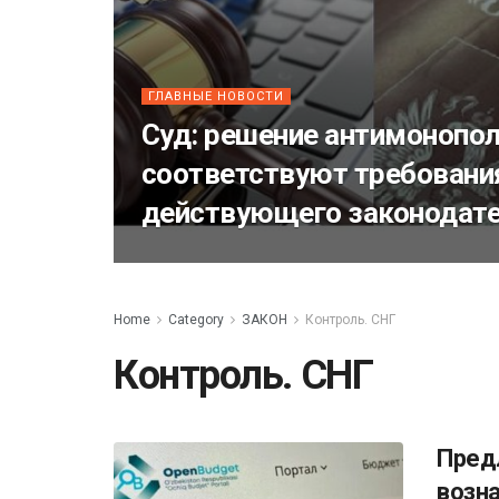
ГЛАВНЫЕ НОВОСТИ
Суд: решение антимонопол
соответствуют требован
действующего законодат
Home
Category
ЗАКОН
Контроль. СНГ
Контроль. СНГ
Пред
возн