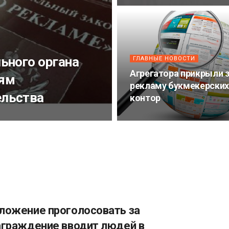
ьного органа
ГЛАВНЫЕ НОВОСТИ
Агрегатора прикрыли 
иям
рекламу букмекерских
ельства
контор
ложение проголосовать за
аграждение вводит людей в