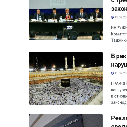
с тр
зако
13.07.20
НАРУЖНА
Комитет
Таджики
В ре
нару
11.07.20
ПРАВОПР
конкуре
в отнош
законода
Рекл
свед