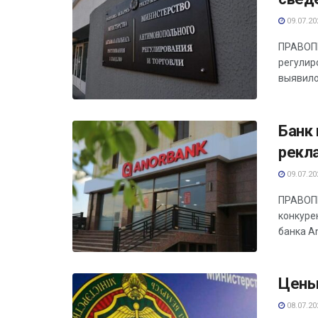
09.07.20
ПРАВОПР
регулир
выявило
Банк 
рекл
09.07.20
ПРАВОПР
конкуре
банка An
Цены
08.07.20