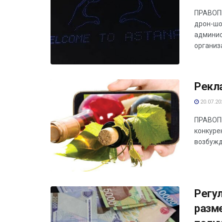
ПРАВОПР
дрон-шо
админис
организа
Рекл
20.07.20
ПРАВОПР
конкуре
возбужд
Регу
разм