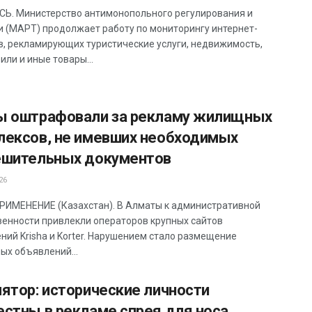
Ь. Министерство антимонопольного регулирования и
и (МАРТ) продолжает работу по мониторингу интернет-
в, рекламирующих туристические услуги, недвижимость,
или и иные товары...
ы оштрафовали за рекламу жилищных
лексов, не имевших необходимых
ешительных документов
26
ИМЕНЕНИЕ (Казахстан). В Алматы к административной
венности привлекли операторов крупных сайтов
ний Krisha и Korter. Нарушением стало размещение
ых объявлений...
ятор: исторические личности
естны в рекламе спрея для носа