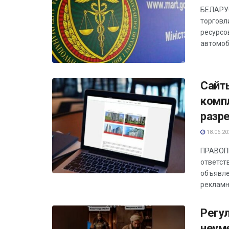
БЕЛАРУС
торговл
ресурсо
автомоб
Сайт
комп
разр
18.06.20
ПРАВОПР
ответст
объявле
рекламн
Регул
неум