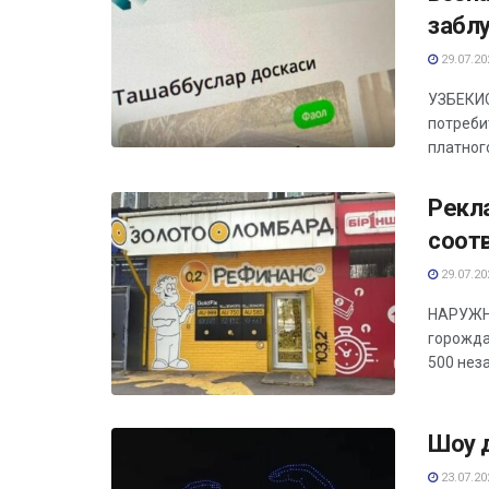
забл
29.07.20
УЗБЕКИС
потреби
платного
Рекл
соот
29.07.20
НАРУЖНА
горожда
500 нез
Шоу 
23.07.20