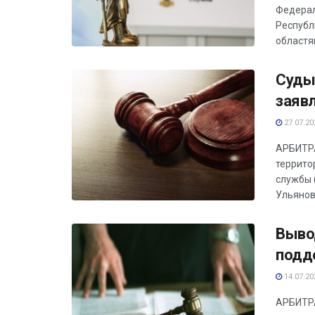
Федерал
Республ
областям
Суды
заяв
27.07.20
АРБИТРА
террито
службы 
Ульянов
Выво
подд
14.07.20
АРБИТРА