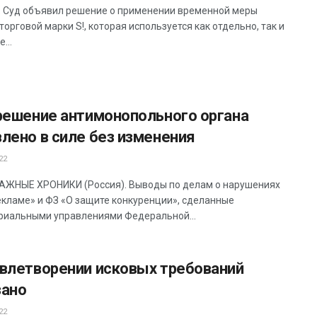
 Суд объявил решение о применении временной меры
орговой марки S!, которая используется как отдельно, так и
...
 решение антимонопольного органа
лено в силе без изменения
22
ЖНЫЕ ХРОНИКИ (Россия). Выводы по делам о нарушениях
екламе» и ФЗ «О защите конкуренции», сделанные
риальными управлениями Федеральной...
овлетворении исковых требований
зано
22