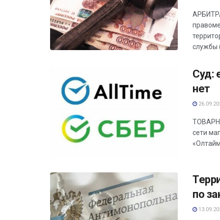
АРБИТРА
правоме
террито
службы 
Суд: 
нет
26.09.20
ТОВАРНЫ
сети ма
«Олтайм»
Терр
по за
13.09.20