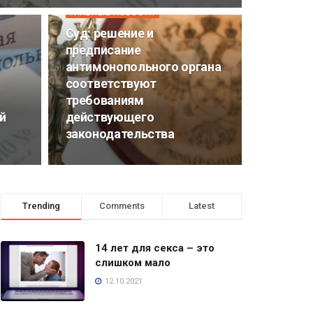
ГЛАВНЫЕ НОВОСТИ
Суд: решение и
предписание
антимонопольного органа
соответствуют
требованиям
й
действующего
законодательства
Trending
Comments
Latest
14 лет для секса – это
слишком мало
12.10.2021