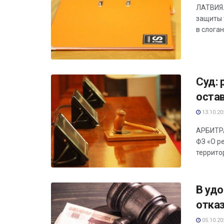
ЛАТВИЯ.
защиты т
в слогане
Суд:
остав
13.10.20
АРБИТРА
ФЗ «О р
террито
В уд
отка
05.10.20