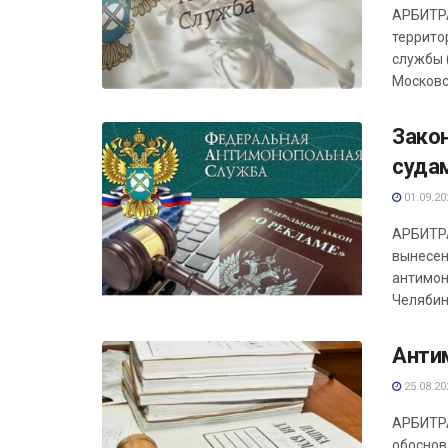
АРБИТРА
террито
службы 
Московск
Зако
суда
01.09.20
АРБИТРА
вынесен
антимон
Челябин
Анти
25.08.20
АРБИТРА
обоснов