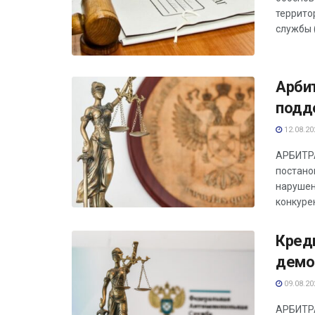
террито
службы (
Арби
подд
12.08.20
АРБИТРА
постано
нарушен
конкурен
Креди
демо
09.08.20
АРБИТРА