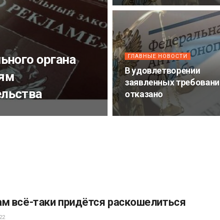
ьного органа
ГЛАВНЫЕ НОВОСТИ
В удовлетворении
иям
заявленных требовани
ельства
отказано
ам всё-таки придётся раскошелиться
22