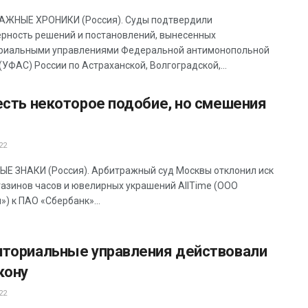
ЖНЫЕ ХРОНИКИ (Россия). Суды подтвердили
рность решений и постановлений, вынесенных
риальными управлениями Федеральной антимонопольной
(УФАС) России по Астраханской, Волгоградской,...
есть некоторое подобие, но смешения
22
Е ЗНАКИ (Россия). Арбитражный суд Москвы отклонил иск
газинов часов и ювелирных украшений AllTime (ООО
) к ПАО «Сбербанк»...
иториальные управления действовали
кону
22