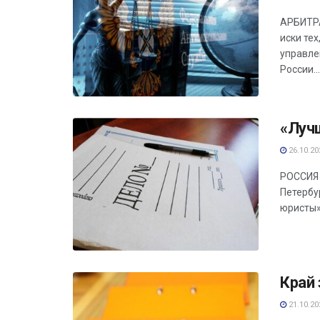
АРБИТРА
иски те
управле
России...
«Луч
26.10.20
РОССИЯ 
Петербу
юристы»
Край
21.10.20