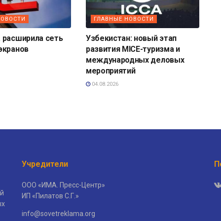
НОВОСТИ
ГЛАВНЫЕ НОВОСТИ
 расширила сеть
Узбекистан: новый этап
экранов
развития MICE-туризма и
международных деловых
мероприятий
04.08.2026
Учредители
П
ООО «ИМА. Пресс-Центр»
й
ИП «Пилатов С.Г.»
ых
info@sovetreklama.org