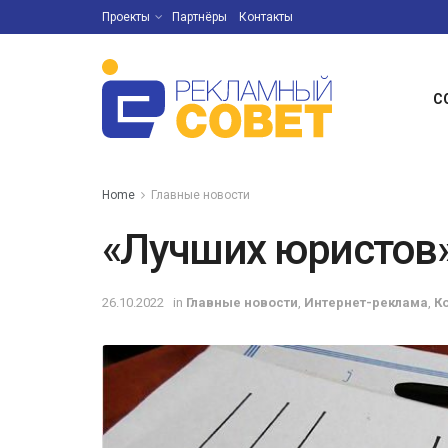
Проекты
Партнёры
Контакты
С
Home
Главные новости
«Лучших юристов»
26.10.2022
in
Главные новости
,
Интернет-реклама
,
К