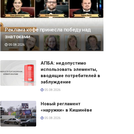
Реклама кофе принесла победу над
знатоками
05.08.2026
АПБА: недопустимо
использовать элементы,
вводящие потребителей в
заблуждение
05.08.2026
Новый регламент
«наружки» в Кишинёве
05.08.2026