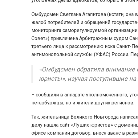
уголовных делах адвокатов, которых в этой 
Омбудсмен Светлана Агапитова (кстати, она 
жалоб потребителей и обращений государств
мониторинга саморегулируемой организации
Совет») привлечена Арбитражным судом Санк
третьего лица к рассмотрению иска Санкт-П
антимонопольной службы (УФАС) России. Перв
«Омбудсмен обратила внимание 
юристы», изучая поступившие на
– сообщили в аппарате уполномоченного, уто
петербуржцы, но и жители других регионов.
Так, жительница Великого Новгорода написал
делу нашла сайт «Луших юристов» с доменным
офисе компании договор, внеся аванс в раз