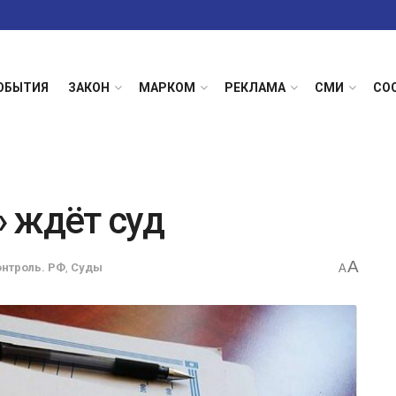
ОБЫТИЯ
ЗАКОН
МАРКОМ
РЕКЛАМА
СМИ
СО
 ждёт суд
A
онтроль. РФ
,
Суды
A