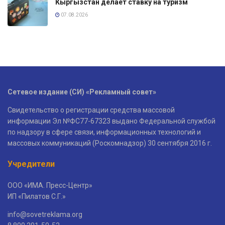
Кыргызстан делает ставку на туризм
07.08.2026
Сетевое издание (СИ) «Рекламный совет»
Свидетельство о регистрации средства массовой
информации Эл №ФС77-67323 выдано Федеральной службой
по надзору в сфере связи, информационных технологий и
массовых коммуникаций (Роскомнадзор) 30 сентября 2016 г.
Учредители
ООО «ИМА. Пресс-Центр»
ИП «Пилатов С.Г.»
info@sovetreklama.org