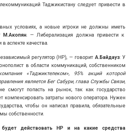
елекоммуникаций Таджикистану следует привести в
вных условиях, а новые игроки не должны иметь
ет
М.Акопян
. — Либерализация должна привести к
в аспекте качества.
независимый регулятор (НР), — говорит
А.Байдауз
: У
монополист в области коммуникаций, собственником
компания «Таджиктелеком», 95% акций которой
правления является Бег Сабури, глава Службы Связи,
не смогут попасть на рынок, так как государство
ет компенсировать затраты нового оператора. Нужен
сударства, чтобы он написал правила, обязательные
рмы собственности.
 будет действовать НР и на какие средства