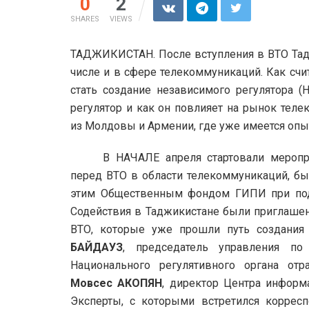
0
2
SHARES
VIEWS
ТАДЖИКИСТАН. После вступления в ВТО Тадж
числе и в сфере телекоммуникаций. Как счи
стать создание независимого регулятора (
регулятор и как он повлияет на рынок теле
из Молдовы и Армении, где уже имеется опы
В НАЧАЛЕ апреля стартовали меропри
перед ВТО в области телекоммуникаций, бы
этим Общественным фондом ГИПИ при под
Содействия в Таджикистане были приглаше
ВТО, которые уже прошли путь создания
БАЙДАУЗ
, председатель управления по
Национального регулятивного органа от
Мовсес АКОПЯН
, директор Центра информ
Эксперты, с которыми встретился корресп