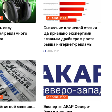
А
АНАЛИТИКА
ь силу
Снижение ключевой ставки
ия рекламного
ЦБ признано экспертами
ка
главным драйвером роста
рынка интернет-рекламы
28.07.2026
А
АНАЛИТИКА
аётся всё меньше…
Эксперты АКАР Северо-