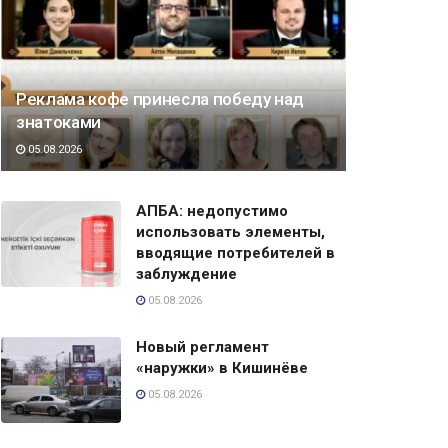
Реклама кофе принесла победу над
знатоками
05.08.2026
АПБА: недопустимо
использовать элементы,
вводящие потребителей в
заблуждение
05.08.2026
Новый регламент
«наружки» в Кишинёве
05.08.2026