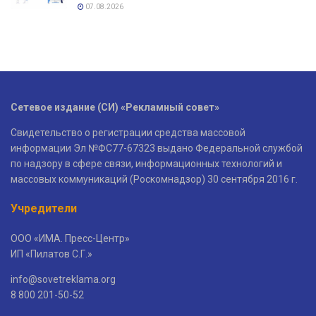
07.08.2026
Сетевое издание (СИ) «Рекламный совет»
Свидетельство о регистрации средства массовой
информации Эл №ФС77-67323 выдано Федеральной службой
по надзору в сфере связи, информационных технологий и
массовых коммуникаций (Роскомнадзор) 30 сентября 2016 г.
Учредители
ООО «ИМА. Пресс-Центр»
ИП «Пилатов С.Г.»
info@sovetreklama.org
8 800 201-50-52