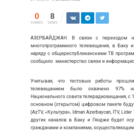
0
8
SHARES
VIEWS
АЗЕРБАЙДЖАН. В связи с переходом н
многопрограммного телевещания, в Баку и
наряду с общереспубликанскими ТВ програ
сообщило министерство связи и информацио
Учитывая, что тестовые работы прош
телевещанием было охвачено 97% на
Национального совета телерадиовещания, с 1
основном (открытом) цифровом пакете буду
(AzTV, «Культура», İdman Azerbaycan, İTV, Lider
других каналов в Баку и Гяндже будет ос
гражданами и компаниями, осуществляющим