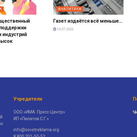
А
АНАЛИТИКА
бщественный
Газет издаётся всё меньше…
 поддержки
14.07.2026
х индустрий
высок
Учредители
П
ООО «ИМА. Пресс-Центр»
й
ИП «Пилатов С.Г.»
ых
info@sovetreklama.org
8 800 201-50-52