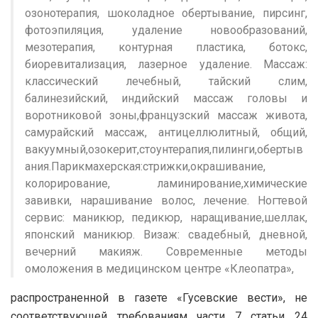
озонотерапия, шоколадное обертывание, пирсинг,
фотоэпиляция, удаление новообразований,
мезотерапия, контурная пластика, ботокс,
биоревитализация, лазерное удаление. Массаж:
классический лечебный, тайский слим,
балинезийский, индийский массаж головы и
воротниковой зоны,французский массаж живота,
самурайский массаж, антицеллюлитный, общий,
вакуумный,озокерит,стоунтерапия,пилинги,обертыв
ания.Парикмахерская:стрижки,окрашивание,
колорирование, ламинирование,химические
завивки, нарашивание волос, лечение. Ногтевой
сервис: маникюр, педикюр, наращивание,шеллак,
японский маникюр. Визаж: свадебный, дневной,
вечерний макияж. Современные методы
омоложения в медицинском центре «Клеопатра»,
распространенной в газете «Гусевские вести», не
соответствующей требованиям части 7 статьи 24