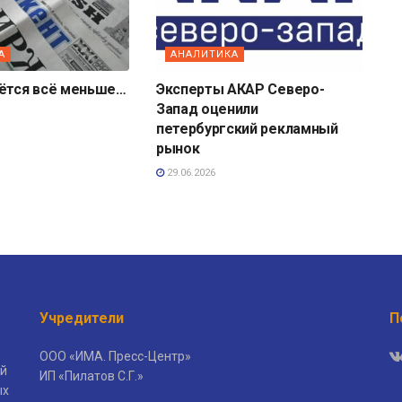
А
АНАЛИТИКА
аётся всё меньше…
Эксперты АКАР Северо-
Запад оценили
петербургский рекламный
рынок
29.06.2026
Учредители
П
ООО «ИМА. Пресс-Центр»
й
ИП «Пилатов С.Г.»
ых