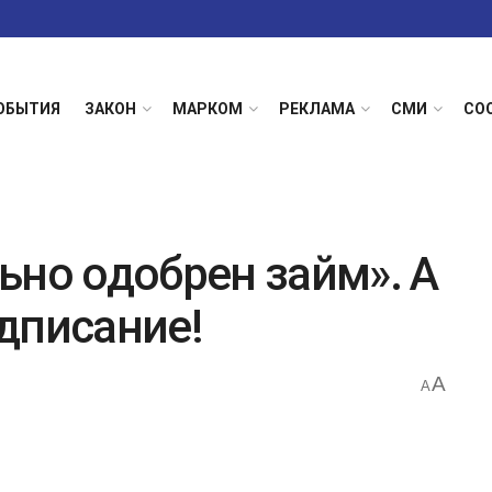
ОБЫТИЯ
ЗАКОН
МАРКОМ
РЕКЛАМА
СМИ
СО
ьно одобрен займ». А
дписание!
A
A