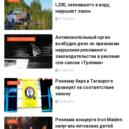
ЗАКОН
L200, заехавшего в воду,
нарушает закон
29.06.2016
Антимонопольный орган
INDOOR РЕКЛАМА
возбудил дело по признакам
нарушения рекламного
законодательства в рекламе
спа-салона «Тропики»
22.06.2016
Рекламу бара в Таганроге
ЗАКОН
проверят на соответствие
закону
20.06.2016
Реклама концерта Iron Maiden
МИР
напугала литовских детей