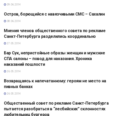
09.06.2014
Остров, борющийся с навязчивыми СМС – Сахалин
АНАЛИТИКА
08.06.2014
Мнения членов общественного совета по рекламе
АНАЛИТИКА
Санкт-Петербурга разделились координально
27.05.2014
Бар Сук, непристойные образы женщин и мужские
АНАЛИТИКА
СПА салоны – повод для наказания. Хроника
наказаний пошлости
26.05.2014
Возвращаясь к напечатанному: героям не место на
АНАЛИТИКА
пивных банках
26.05.2014
Общественный совет по рекламе Санкт-Петербурга
АНАЛИТИКА
пытается разобраться в “лесбийских” склонностях
любительниц бургеров