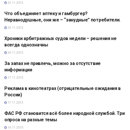
25.11.2013
Что объединяет аптеку и гамбургер?
АНАЛИТИКА
Неравнодушные, они же – “занудные” потребители.
24.11.2013
Хроники арбитражных судов недели – решения не
АНАЛИТИКА
всегда однозначны
24.11.2013
За запах не привлечь, можно за отсутствие
АНАЛИТИКА
информации
17.11.2013
Реклама в кинотеатрах (отрицательные ожидания в
АНАЛИТИКА
России)
17.11.2013
ФАС РФ становится всё более народной службой. Три
АНАЛИТИКА
опроса на разные темы
16.11.2013