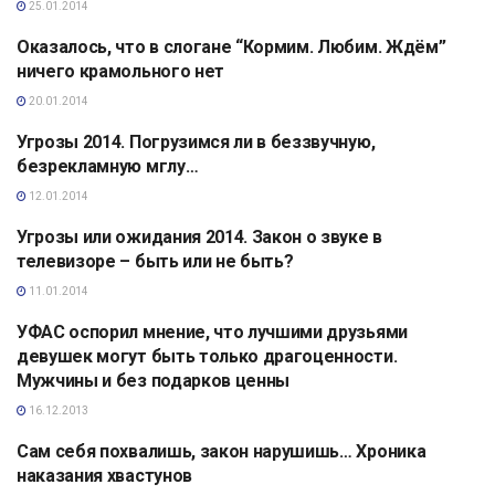
25.01.2014
Оказалось, что в слогане “Кормим. Любим. Ждём”
АНАЛИТИКА
ничего крамольного нет
20.01.2014
Угрозы 2014. Погрузимся ли в беззвучную,
АНАЛИТИКА
безрекламную мглу…
12.01.2014
Угрозы или ожидания 2014. Закон о звуке в
АНАЛИТИКА
телевизоре – быть или не быть?
11.01.2014
УФАС оспорил мнение, что лучшими друзьями
АНАЛИТИКА
девушек могут быть только драгоценности.
Мужчины и без подарков ценны
16.12.2013
Сам себя похвалишь, закон нарушишь… Хроника
АНАЛИТИКА
наказания хвастунов