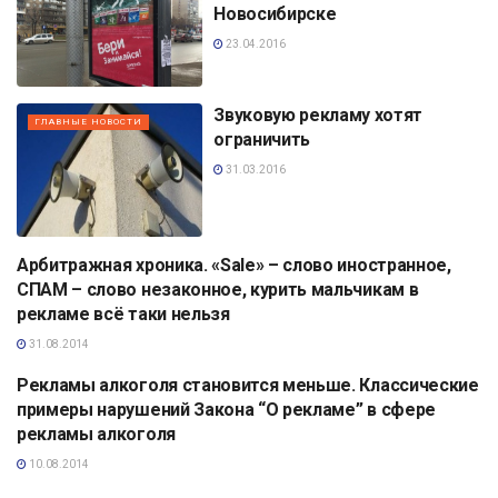
Новосибирске
23.04.2016
Звуковую рекламу хотят
ГЛАВНЫЕ НОВОСТИ
ограничить
31.03.2016
Арбитражная хроника. «Sale» – слово иностранное,
АНАЛИТИКА
СПАМ – слово незаконное, курить мальчикам в
рекламе всё таки нельзя
31.08.2014
Рекламы алкоголя становится меньше. Классические
АНАЛИТИКА
примеры нарушений Закона “О рекламе” в сфере
рекламы алкоголя
10.08.2014