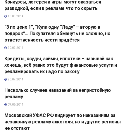
Конкурсы, лотереи и игры могут оказаться
АНАЛИТИКА
разводкой, если в рекламе что то скрыть
10.08.2014
“3 по цене 1”, “Купи одну “Ладу” – вторую в
АНАЛИТИКА
подарок”….Покупателя обмануть не сложно, но
ответственность нести придётся
20.07.2014
Кредиты, ссуды, займы, иппотеки – называй как
АНАЛИТИКА
хочешь, всё равно это будут финансовые услуги и
рекламировать их надо по закону
20.07.2014
Несколько случаев наказаний за непристойную
АНАЛИТИКА
рекламу
09.06.2014
Московский УФАС РФ лидирует по наказаниям за
АНАЛИТИКА
незаконную рекламу алкоголя, но и другие регионы
не отстают