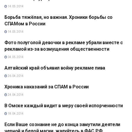
14.05.2014
Борьба тяжёлая, но важная. Хроники борьбы со
АНАЛИТИКА
СПАМом в России
14.05.2014
Фото полуголой девочки в рекламе убрали вместе с
АНАЛИТИКА
рекламой из-за возмущения общественности
04.05.2014
Алтайский край объявил войну рекламе пива
АНАЛИТИКА
26.04.2014
Хроника наказаний за СПАМ в России
АНАЛИТИКА
24.04.2014
В Омске каждый видит в меру своей испорченности
АНАЛИТИКА
18.04.2014
Если Ваше сознание не до конца замутили деятели
АНАЛИТИКА
черной и белой магии, жалуйтесь в ФАС РФ