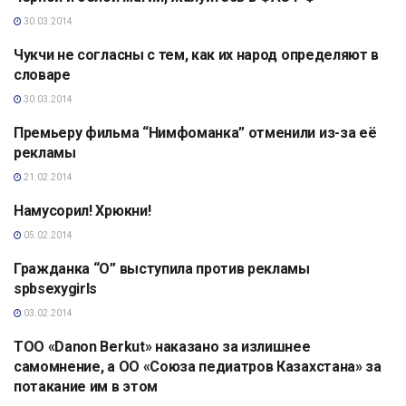
30.03.2014
Чукчи не согласны с тем, как их народ определяют в
АНАЛИТИКА
словаре
30.03.2014
Премьеру фильма “Нимфоманка” отменили из-за её
АНАЛИТИКА
рекламы
21.02.2014
Намусорил! Хрюкни!
АНАЛИТИКА
05.02.2014
Гражданка “О” выступила против рекламы
КСР
spbsexy‏girls
03.02.2014
ТОО «Danon Berkut» наказано за излишнее
АНАЛИТИКА
самомнение, а ОО «Союза педиатров Казахстана» за
потакание им в этом