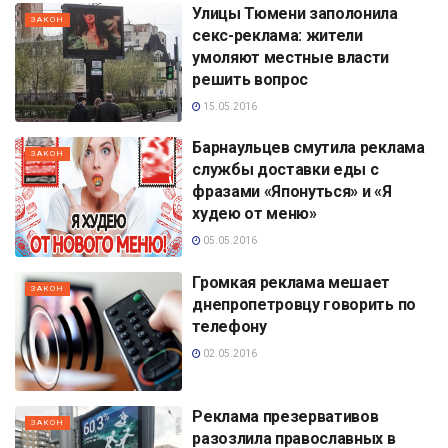
Улицы Тюмени заполонила
ЗАКОН
секс-реклама: жители
умоляют местные власти
решить вопрос
15.05.2016
Барнаульцев смутила реклама
ЗАКОН
службы доставки еды с
фразами «Японуться» и «Я
худею от меню»
05.05.2016
Громкая реклама мешает
ЗАКОН
днепропетровцу говорить по
телефону
02.05.2016
Реклама презервативов
ЗАКОН
разозлила православных в