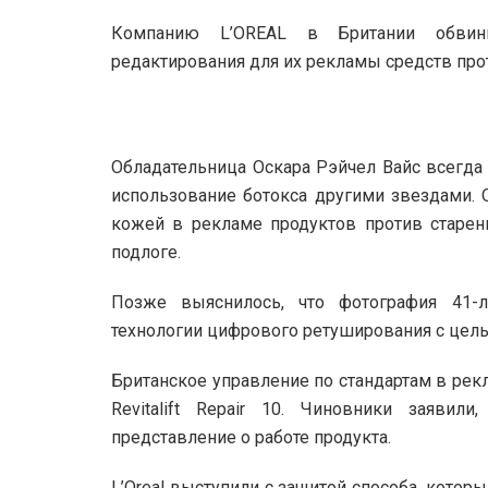
Компанию L’OREAL в Британии обвини
редактирования для их рекламы средств прот
Обладательница Оскара Рэйчел Вайс всегда 
использование ботокса другими звездами. О
кожей в рекламе продуктов против старени
подлоге.
Позже выяснилось, что фотография 41-л
технологии цифрового ретуширования с цел
Британское управление по стандартам в рекл
Revitalift Repair 10. Чиновники заявил
представление о работе продукта.
L’Oreal выступили с защитой способа, кото