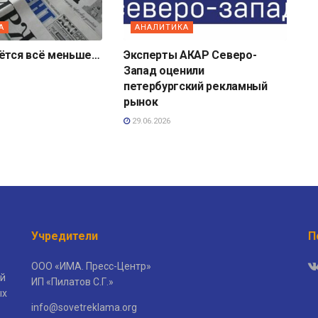
А
АНАЛИТИКА
аётся всё меньше…
Эксперты АКАР Северо-
Запад оценили
петербургский рекламный
рынок
29.06.2026
Учредители
П
ООО «ИМА. Пресс-Центр»
й
ИП «Пилатов С.Г.»
ых
info@sovetreklama.org