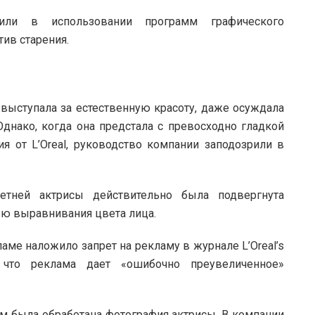
ли в использовании программ графического
ив старения.
выступала за естественную красоту, даже осуждала
днако, когда она предстала с превосходно гладкой
я от L’Oreal, руководство компании заподозрили в
етней актрисы действительно была подвергнута
ью выравнивания цвета лица.
аме наложило запрет на рекламу в журнале L’Oreal’s
и, что реклама дает «ошибочно преувеличенное»
рым была обработана фотография актрисы. В компании