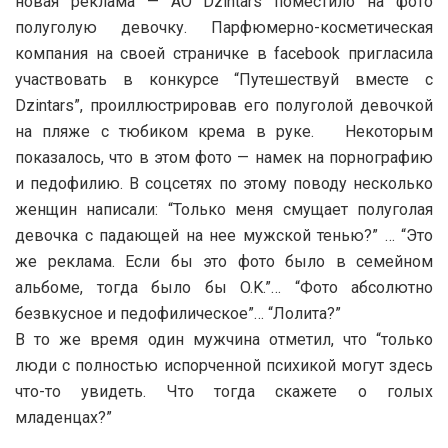
новая реклама — АО Dzintars поместило на фото
полуголую девочку.
Парфюмерно-косметическая
компания на своей страничке в facebook пригласила
участвовать в конкурсе “Путешествуй вместе с
Dzintars”, проиллюстрировав его полуголой девочкой
на пляже с тюбиком крема в руке. Некоторым
показалось, что в этом фото — намек на порнографию
и педофилию. В соцсетях по этому поводу несколько
женщин написали: “Только меня смущает полуголая
девочка с падающей на нее мужской тенью?” … “Это
же реклама. Если бы это фото было в семейном
альбоме, тогда было бы O.K.”… “Фото абсолютно
безвкусное и педофилическое”… “Лолита?”
В то же время один мужчина отметил, что “только
люди с полностью испорченной психикой могут здесь
что-то увидеть. Что тогда скажете о голых
младенцах?”