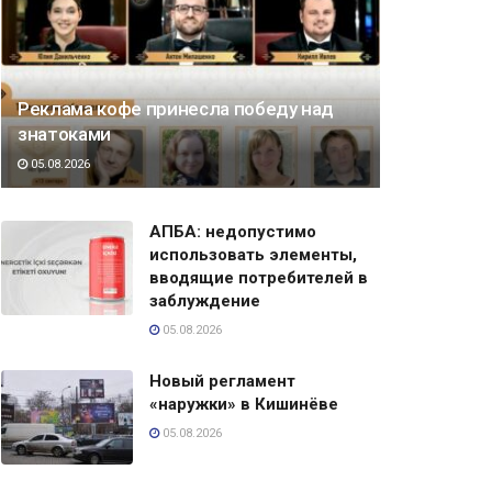
Реклама кофе принесла победу над
знатоками
05.08.2026
АПБА: недопустимо
использовать элементы,
вводящие потребителей в
заблуждение
05.08.2026
Новый регламент
«наружки» в Кишинёве
05.08.2026