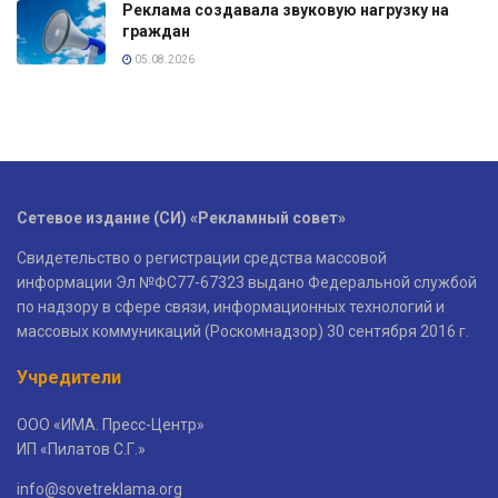
Реклама создавала звуковую нагрузку на
граждан
05.08.2026
Сетевое издание (СИ) «Рекламный совет»
Свидетельство о регистрации средства массовой
информации Эл №ФС77-67323 выдано Федеральной службой
по надзору в сфере связи, информационных технологий и
массовых коммуникаций (Роскомнадзор) 30 сентября 2016 г.
Учредители
ООО «ИМА. Пресс-Центр»
ИП «Пилатов С.Г.»
info@sovetreklama.org