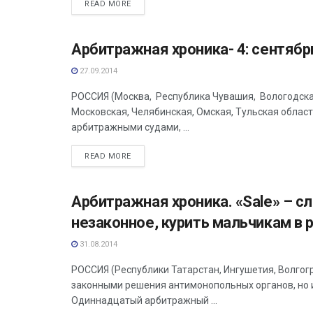
READ MORE
Арбитражная хроника- 4: сентябр
АНАЛИТИКА
27.09.2014
РОССИЯ (Москва, Республика Чувашия, Вологодска
Московская, Челябинская, Омская, Тульская облас
арбитражными судами, ...
READ MORE
Арбитражная хроника. «Sale» – с
АНАЛИТИКА
незаконное, курить мальчикам в 
31.08.2014
РОССИЯ (Республики Татарстан, Ингушетия, Волгог
законными решения антимонопольных органов, но 
Одиннадцатый арбитражный ...