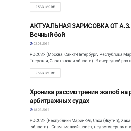
READ MORE
АКТУАЛЬНАЯ ЗАРИСОВКА ОТ А.З. 
АНАЛИТИКА
Вечный бой
03.08.2014
РОССИЯ (Москва, Санкт-Петербург, Республика Ма
Тверская, Саратовская области) . В очередной раз 
READ MORE
Хроника рассмотрения жалоб на
АНАЛИТИКА
арбитражных судах
18.07.2014
РОССИЯ (Республики Марий-Эл, Саха (Якутия), Хака
области) Спам, мелкий шрифт, недостоверная инфо