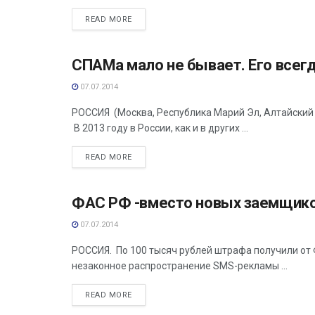
READ MORE
СПАМа мало не бывает. Его всег
АНАЛИТИКА
07.07.2014
РОССИЯ (Москва, Республика Марий Эл, Алтайский 
В 2013 году в России, как и в других ...
READ MORE
ФАС РФ -вместо новых заемщико
АНАЛИТИКА
07.07.2014
РОССИЯ. По 100 тысяч рублей штрафа получили от
незаконное распространение SMS-рекламы ...
READ MORE