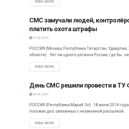
READ MORE
СМС замучали людей, контролёро
АНАЛИТИКА
платить охота штрафы
07.06.2014
РОССИЯ (Москва, Республика Татарстан, Удмуртия, 
области). Нет ни одного региона России, где бы не 
READ MORE
День СМС решили провести в ТУ 
АНАЛИТИКА
04.06.2014
РОССИЯ (Республика Марий Эл) 18 июня 2014 года
похожих дел, связанных с незаконной рассылкой ...
READ MORE