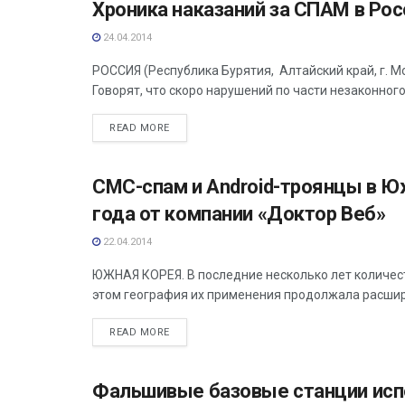
Хроника наказаний за СПАМ в Рос
АНАЛИТИКА
24.04.2014
РОССИЯ (Республика Бурятия, Алтайский край, г. М
Говорят, что скоро нарушений по части незаконного 
READ MORE
СМС-спам и Android-троянцы в Юж
АНАЛИТИКА
года от компании «Доктор Веб»
22.04.2014
ЮЖНАЯ КОРЕЯ. В последние несколько лет количест
этом география их применения продолжала расширят
READ MORE
Фальшивые базовые станции исп
АНАЛИТИКА