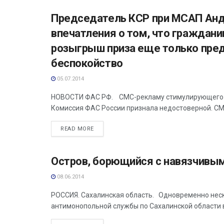
Председатель КСР при МСАП Анд
АНАЛИТИКА
впечатления о том, что гражданин
розыгрыш приза еще только пре
беспокойство
05.07.2014
НОВОСТИ ФАС РФ. СМС-рекламу стимулирующего м
Комиссия ФАС России признала недостоверной. СМ
READ MORE
Остров, борющийся с навязчивы
АНАЛИТИКА
08.06.2014
РОССИЯ. Сахалинская область. Одновременно нес
антимонопольной службы по Сахалинской области в 