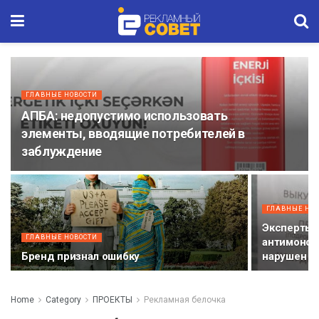
ГЛАВНЫЕ НОВОСТИ
АПБА: недопустимо использовать
элементы, вводящие потребителей в
заблуждение
ГЛАВНЫЕ НО
Эксперты 
ГЛАВНЫЕ НОВОСТИ
антимоноп
Бренд признал ошибку
нарушен
Home
Category
ПРОЕКТЫ
Рекламная белочка