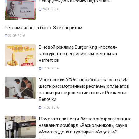
Белорусскую классику надо знать
24.05.2016
Реклама зовёт в баню. За колоритом
23.05.2016
В новой рекламе Burger King «послал»
конкурентов неприличным жестом из
наггетсов
17.05.2016
Московский УФАС поработал на славу! Из
шести рассмотренных рекламных плакатов
нашли три откровенные наглые Рекламные
Белочки
14.05.2016
Помогают ли вести бизнес экстравагантные
названия: ломбард «Раскольников», сауна
«Армагеддон» и турфирма «Ах уедь»?