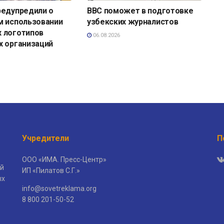
редупредили о
BBC поможет в подготовке
м использовании
узбекских журналистов
 логотипов
06.08.2026
х организаций
Учредители
П
ООО «ИМА. Пресс-Центр»
й
ИП «Пилатов С.Г.»
ых
info@sovetreklama.org
8 800 201-50-52