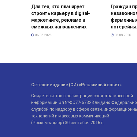
Для тех, кто планирует
Граждан п
строить карьеру в digital-
незаконно
маркетинге, рекламе и
фирменных
смежных направлениях
лотерейны
06.08.2026
06.08.2026
Сетевое издание (СИ) «Рекламный совет»
Свидетельство о регистрации средства массовой
информации Эл №ФС77-67323 выдано Федерально
службой по надзору в сфере связи, информационн
технологий и массовых коммуникаций
(Роскомнадзор) 30 сентября 2016 г.