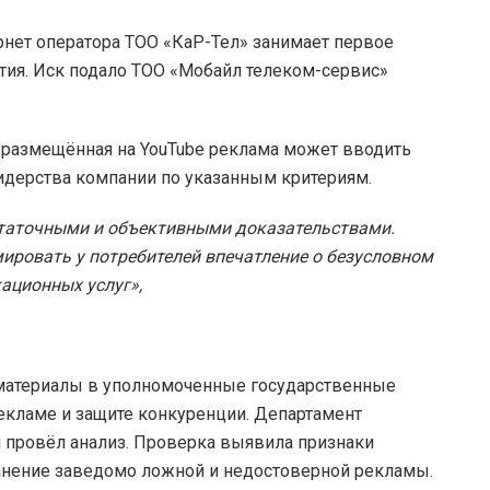
рнет оператора ТОО «КаР-Тел» занимает первое
ытия. Иск подало ТОО «Мобайл телеком-сервис»
о размещённая на YouTube реклама может вводить
идерства компании по указанным критериям.
таточными и объективными доказательствами.
ровать у потребителей впечатление о безусловном
ационных услуг»,
 материалы в уполномоченные государственные
екламе и защите конкуренции. Департамент
и провёл анализ. Проверка выявила признаки
анение заведомо ложной и недостоверной рекламы.