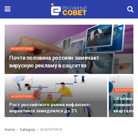
АНАЛИТИКА
Почти половина россиян замечает
вирусную рекламу в соцсетях
АНАЛИТИКА
АНАЛИТИКА
Объёмы ро
Рост российского рынка инфлюенс-
снижаются
маркетинга замедлился до 2%
кварталов
Home
Category
АНАЛИТИКА