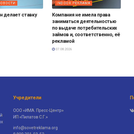
НОВОСТИ
INDOOR РЕКЛАМА
н делает ставку
Компания не имела права
заниматься деятельностью
по выдаче потребительских
займов и, соответственно, её
рекламой
07.08.2026
Учредители
П
ООО «ИМА. Пресс-Центр»
й
ИП «Пилатов С.Г.»
ых
info@sovetreklama.org