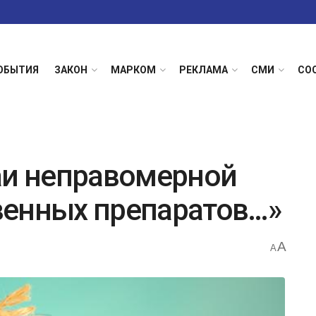
ОБЫТИЯ
ЗАКОН
МАРКОМ
РЕКЛАМА
СМИ
СО
аи неправомерной
венных препаратов…»
A
A