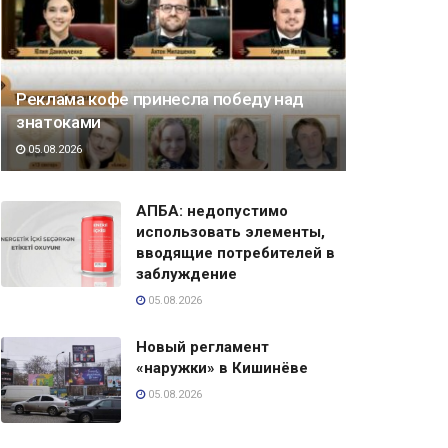
Реклама кофе принесла победу над
знатоками
05.08.2026
АПБА: недопустимо
использовать элементы,
вводящие потребителей в
заблуждение
05.08.2026
Новый регламент
«наружки» в Кишинёве
05.08.2026