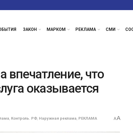
ОБЫТИЯ
ЗАКОН
МАРКОМ
РЕКЛАМА
СМИ
СО
а впечатление, что
луга оказывается
A
лама
,
Контроль. РФ
,
Наружная реклама
,
РЕКЛАМА
A