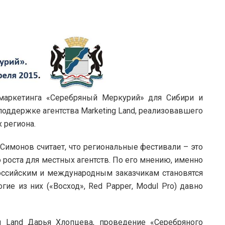
маркетинга «Серебряный Меркурий» для Сибири и
 поддержке агентства
Marketing
Land
, реализовавшего
х региона.
имонов считает, что региональные фестивали – это
роста для местных агентств. По его мнению, именно
ссийским и международным заказчикам становятся
огие из них («Восход»,
Red
Papper
,
Modul
Pro
) давно
g
Land
Дарья Хлопцева, проведение «Серебряного