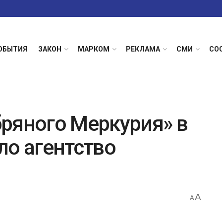
ОБЫТИЯ
ЗАКОН
МАРКОМ
РЕКЛАМА
СМИ
СО
ряного Меркурия» в
ло агентство
A
A