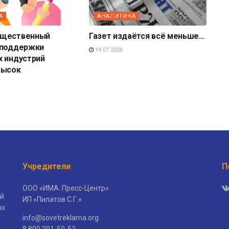
А
АНАЛИТИКА
бщественный
Газет издаётся всё меньше…
 поддержки
14.07.2026
х индустрий
высок
Учредители
П
ООО «ИМА. Пресс-Центр»
й
ИП «Пилатов С.Г.»
ых
info@sovetreklama.org
8 800 201-50-52