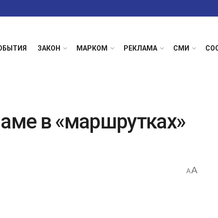
ОБЫТИЯ
ЗАКОН
МАРКОМ
РЕКЛАМА
СМИ
СО
ламе в «маршрутках»
A
A