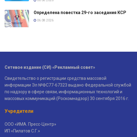
06.08.2026
Определена повестка 29-го заседания КСР
06.08.2026
Сетевое издание (СИ) «Рекламный совет»
Свидетельство о регистрации средства массовой
информации Эл №ФС77-67323 выдано Федеральной службой
по надзору в сфере связи, информационных технологий и
массовых коммуникаций (Роскомнадзор) 30 сентября 2016 г.
Учредители
ООО «ИМА. Пресс-Центр»
ИП «Пилатов С.Г.»