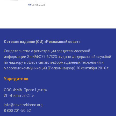
06.08.2026
Сетевое издание (СИ) «Рекламный совет»
Свидетельство о регистрации средства массовой
информации Эл №ФС77-67323 выдано Федеральной службой
по надзору в сфере связи, информационных технологий и
массовых коммуникаций (Роскомнадзор) 30 сентября 2016 г.
Учредители
ООО «ИМА. Пресс-Центр»
ИП «Пилатов С.Г.»
info@sovetreklama.org
8 800 201-50-52