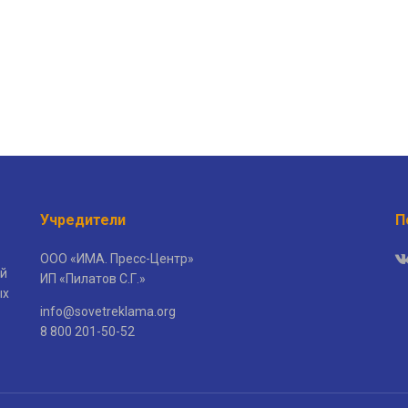
Учредители
П
ООО «ИМА. Пресс-Центр»
й
ИП «Пилатов С.Г.»
ых
info@sovetreklama.org
8 800 201-50-52