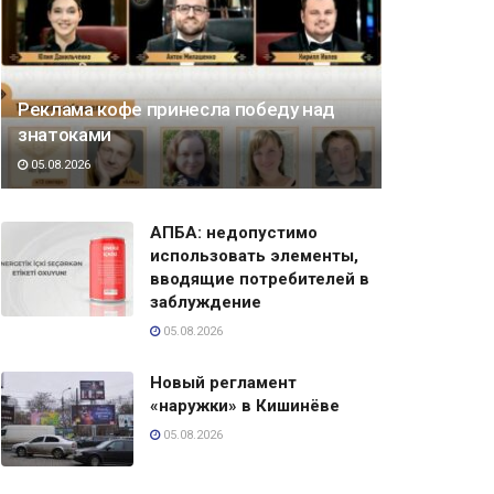
Реклама кофе принесла победу над
знатоками
05.08.2026
АПБА: недопустимо
использовать элементы,
вводящие потребителей в
заблуждение
05.08.2026
Новый регламент
«наружки» в Кишинёве
05.08.2026