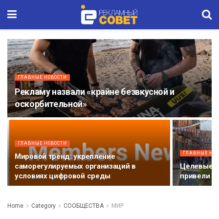
ГЛАВНЫЕ НОВОСТИ
Рекламу назвали «крайне безвкусной и
оскорбительной»
ГЛАВНЫЕ НОВОСТИ
ГЛАВНЫЕ НО
Мировой тренд: укрепление
саморегулируемых организаций в
Целевые м
условиях цифровой среды
привели к 
Home
Category
СООБЩЕСТВА
МИР