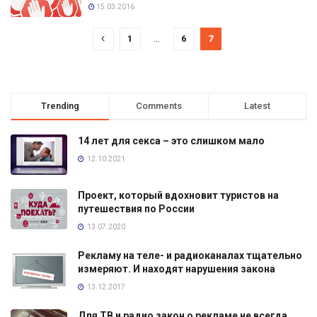
15.03.2016
1
…
6
7
Trending
Comments
Latest
14 лет для секса – это слишком мало
12.10.2021
Проект, который вдохновит туристов на
путешествия по России
13.07.2020
Рекламу на теле- и радиоканалах тщательно
измеряют. И находят нарушения закона
13.12.2017
Для ТВ и радио закон о рекламе не всегда