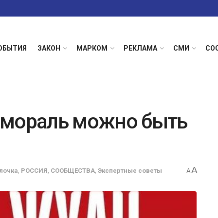
ОБЫТИЯ
ЗАКОН
МАРКОМ
РЕКЛАМА
СМИ
СО
 мораль можно быть
A
лочка
,
РОССИЯ
,
СООБЩЕСТВА
,
Экспертные советы
A