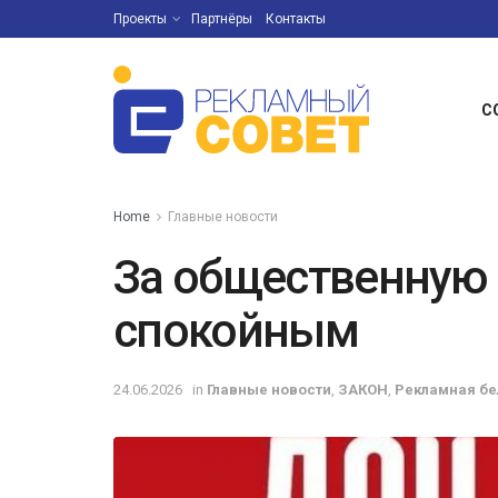
Проекты
Партнёры
Контакты
С
Home
Главные новости
За общественную
спокойным
24.06.2026
in
Главные новости
,
ЗАКОН
,
Рекламная бе