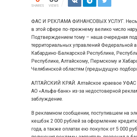
SHARES
VIEWS
ФАС И РЕКЛАМА ФИНАНСОВЫХ УСЛУГ. Несмотр
в этой сфере по-прежнему велико число нар
Подтверждением тому – наша очередная под
территориальных управлений Федеральной а
Кабардино-Балкарской Республике, Республи
Республике, Алтайскому, Пермскому и Хабар
Челябинской областям (предыдущую подборк
АЛТАЙСКИЙ КРАЙ. Алтайское краевое УФАС 
АО «Альфа-банк» из-за недостоверной рекла
заблуждение.
В рекламном сообщении, поступившем на эле
кешбэк 2 000 рублей за оформление кредитк
года, а также оплатах ею покупок от 5 000 р
получения рекламы заявитель позвонил в бан