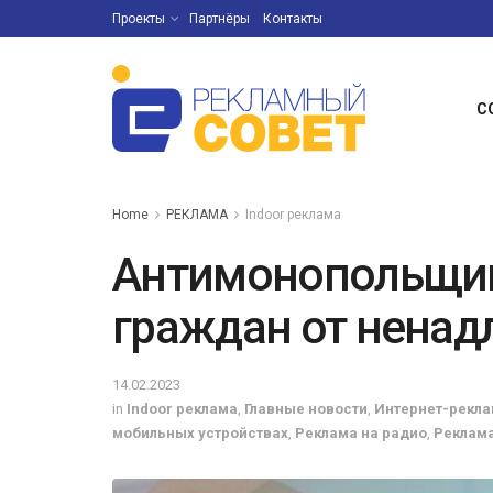
Проекты
Партнёры
Контакты
С
Home
РЕКЛАМА
Indoor реклама
Антимонопольщи
граждан от нена
14.02.2023
in
Indoor реклама
,
Главные новости
,
Интернет-рекл
мобильных устройствах
,
Реклама на радио
,
Реклама