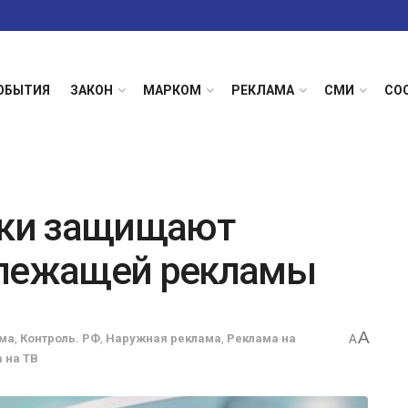
ОБЫТИЯ
ЗАКОН
МАРКОМ
РЕКЛАМА
СМИ
СО
ки защищают
длежащей рекламы
A
ама
,
Контроль. РФ
,
Наружная реклама
,
Реклама на
A
 на ТВ