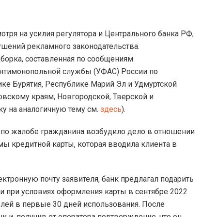
я на усилия регулятора и Центрального банка РФ,
ушений рекламного законодательства.
борка, составленная по сообщениям
нтимонопольной службы (УФАС) России по
ке Бурятия, Республике Марий Эл и Удмуртской
овскому краям, Новгородской, Тверской и
у на аналогичную тему см.
здесь
).
по жалобе гражданина возбудило дело в отношении
мы кредитной карты, которая вводила клиента в
ктронную почту заявителя, банк предлагал подарить
и при условиях оформления карты в сентябре 2022
ублей в первые 30 дней использования. После
к и, получив от оператора подтверждение, что он