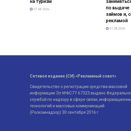
на туризм
заниматьс
по выдаче
07.08.2026
займов и, 
рекламой
07.08.2026
Сетевое издание (СИ) «Рекламный совет»
Свидетельство о регистрации средства массовой
информации Эл №ФС77-67323 выдано Федерально
службой по надзору в сфере связи, информационн
технологий и массовых коммуникаций
(Роскомнадзор) 30 сентября 2016 г.