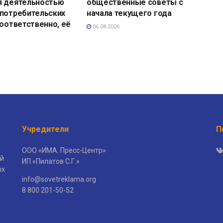
я деятельностью
общественные советы с
 потребительских
начала текущего года
соответственно, её
06.08.2026
Учредители
П
ООО «ИМА. Пресс-Центр»
й
ИП «Пилатов С.Г.»
ых
info@sovetreklama.org
8 800 201-50-52