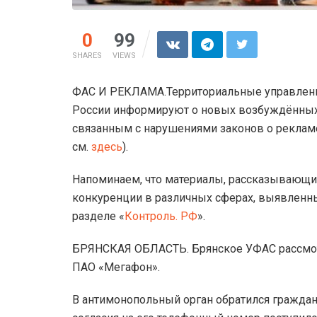
0
99
SHARES
VIEWS
ФАС И РЕКЛАМА.Территориальные управлени
России информируют о новых возбуждённых 
связанным с нарушениями законов о реклам
см.
здесь
).
Напоминаем, что материалы, рассказывающие
конкуренции в различных сферах, выявленны
разделе «
Контроль. РФ
».
БРЯНСКАЯ ОБЛАСТЬ. Брянское УФАС рассмотр
ПАО «Мегафон».
В антимонопольный орган обратился граждани