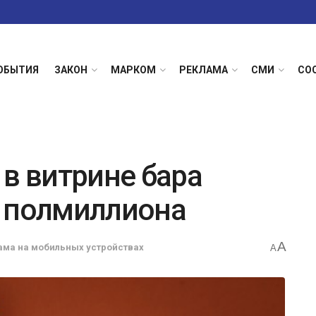
ОБЫТИЯ
ЗАКОН
МАРКОМ
РЕКЛАМА
СМИ
СО
 в витрине бара
в полмиллиона
A
ама на мобильных устройствах
A