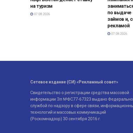
на туризм
заниматьс
по выдаче
07.08.2026
займов и, 
рекламой
07.08.2026
Сетевое издание (СИ) «Рекламный совет»
Свидетельство о регистрации средства массовой
информации Эл №ФС77-67323 выдано Федерально
службой по надзору в сфере связи, информационн
технологий и массовых коммуникаций
(Роскомнадзор) 30 сентября 2016 г.