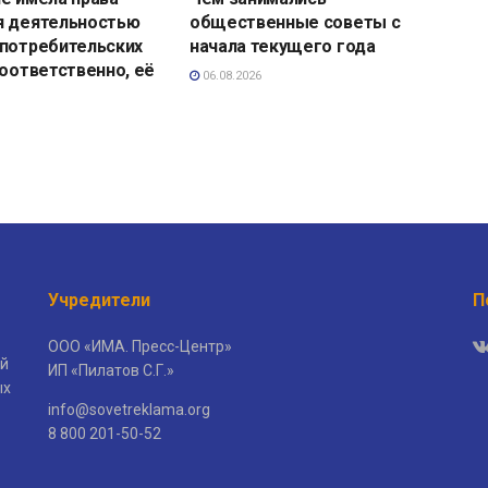
я деятельностью
общественные советы с
 потребительских
начала текущего года
соответственно, её
06.08.2026
Учредители
П
ООО «ИМА. Пресс-Центр»
й
ИП «Пилатов С.Г.»
ых
info@sovetreklama.org
8 800 201-50-52