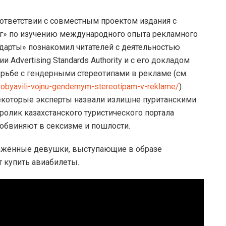
ответствии с совместным проектом издания с
г» по изучению международного опыта рекламного
дарты» познакомил читателей с деятельностью
Advertising Standards Authority и с его докладом
орьбе с гендерными стереотипами в рекламе (см.
i-obyavili-vojnu-gendernym-stereotipam-v-reklame/
).
которые эксперты назвали излишне пуританскими.
ролик казахстанского туристического портала
о обвиняют в сексизме и пошлости.
бнажённые девушки, выступающие в образе
 купить авиабилеты.