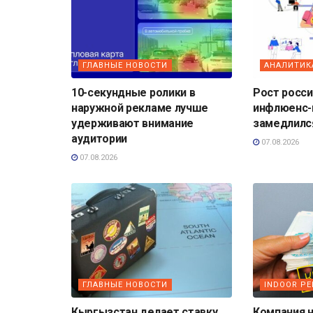
ГЛАВНЫЕ НОВОСТИ
АНАЛИТИК
10-секундные ролики в
Рост росс
наружной рекламе лучше
инфлюенс-
удерживают внимание
замедлилс
аудитории
07.08.2026
07.08.2026
ГЛАВНЫЕ НОВОСТИ
INDOOR Р
Кыргызстан делает ставку
Компания н