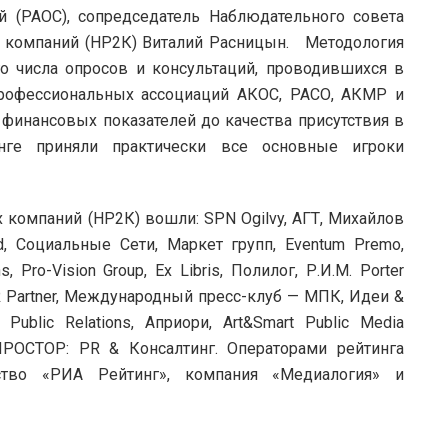
 (РАОС), сопредседатель Наблюдательного совета
 компаний (НР2К) Виталий Расницын. Методология
го числа опросов и консультаций, проводившихся в
профессиональных ассоциаций АКОС, РАСО, АКМР и
 финансовых показателей до качества присутствия в
нге приняли практически все основные игроки
компаний (НР2К) вошли: SPN Ogilvy, АГТ, Михайлов
rd, Социальные Сети, Маркет групп, Eventum Premo,
 Pro-Vision Group, Ex Libris, Полилог, Р.И.М. Porter
, PR Partner, Международный пресс-клуб — МПК, Идеи &
 Public Relations, Априори, Art&Smart Public Media
 ПРОСТОР: PR & Консалтинг. Операторами рейтинга
ство «РИА Рейтинг», компания «Медиалогия» и