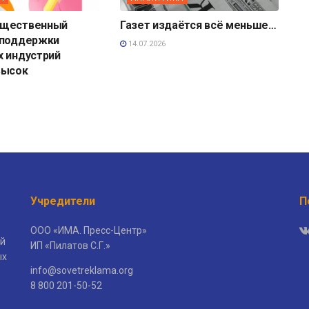
бщественный
Газет издаётся всё меньше…
 поддержки
14.07.2026
х индустрий
высок
Учредители
П
ООО «ИМА. Пресс-Центр»
й
ИП «Пилатов С.Г.»
ых
info@sovetreklama.org
8 800 201-50-52