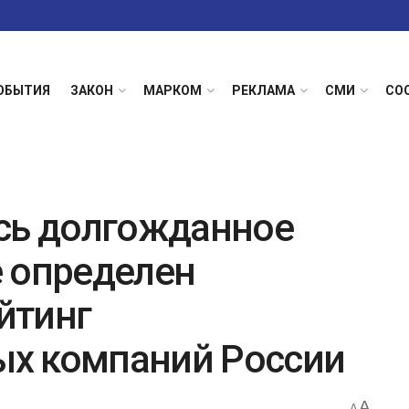
ОБЫТИЯ
ЗАКОН
МАРКОМ
РЕКЛАМА
СМИ
СО
сь долгожданное
 определен
йтинг
х компаний России
A
A