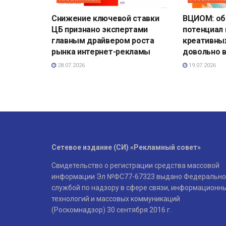
Снижение ключевой ставки
ВЦИОМ: о
ЦБ признано экспертами
потенциал
главным драйвером роста
креативны
рынка интернет-рекламы
довольно 
28.07.2026
19.07.2026
Сетевое издание (СИ) «Рекламный совет»
Свидетельство о регистрации средства массовой
информации Эл №ФС77-67323 выдано Федерально
службой по надзору в сфере связи, информационн
технологий и массовых коммуникаций
(Роскомнадзор) 30 сентября 2016 г.