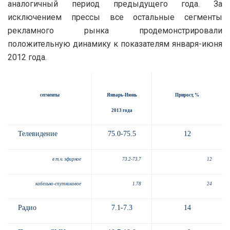
аналогичный период предыдущего года.
За
исключением прессы все остальные сегменты
рекламного рынка продемонстрировали
положительную динамику к показателям января-июня
2012 года.
сегменты
Январь-Июнь
Прирост, %
20
13
год
а
Телевидение
75.0-75.5
12
в т.ч. эфирное
73.2-73.7
12
кабельно-спутниковое
1.78
24
Радио
7.1-7.3
14