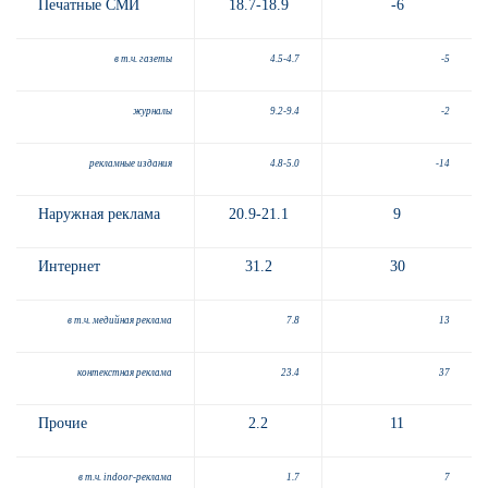
Печатные СМИ
18.7-18.9
-6
в т.ч. газеты
4.5-4.7
-5
журналы
9.2-9.4
-2
рекламные издания
4.8-5.0
-14
Наружная реклама
20.9-21.1
9
Интернет
31.2
30
в т.ч. медийная реклама
7.8
13
контекстная реклама
23.4
37
Прочие
2.2
11
в т.ч.
indoor
-реклама
1.7
7