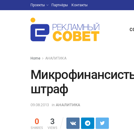
Проекты
Партнёры
Контакты
С
Home
АНАЛИТИКА
Микрофинансисты
штраф
09.08.2013
in
АНАЛИТИКА
0
3
SHARES
VIEWS