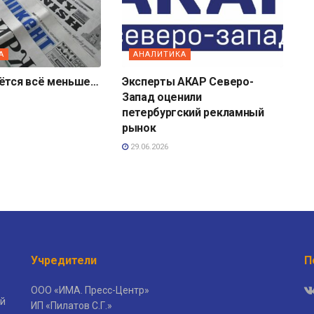
А
АНАЛИТИКА
аётся всё меньше…
Эксперты АКАР Северо-
Запад оценили
петербургский рекламный
рынок
29.06.2026
Учредители
П
ООО «ИМА. Пресс-Центр»
й
ИП «Пилатов С.Г.»