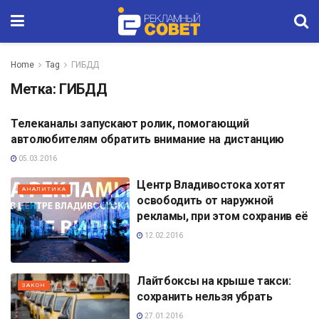
Home
Tag
ГИБДД
Метка:
ГИБДД
Телеканалы запускают ролик, помогающий
ГЛАВНЫЕ НОВОСТИ
автолюбителям обратить внимание на дистанцию
05.03.2016
Центр Владивостока хотят
АНАЛИТИКА
освободить от наружной
рекламы, при этом сохранив её
12.02.2016
Лайтбоксы на крыше такси:
ЗАКОН
сохранить нельзя убрать
27.01.2016