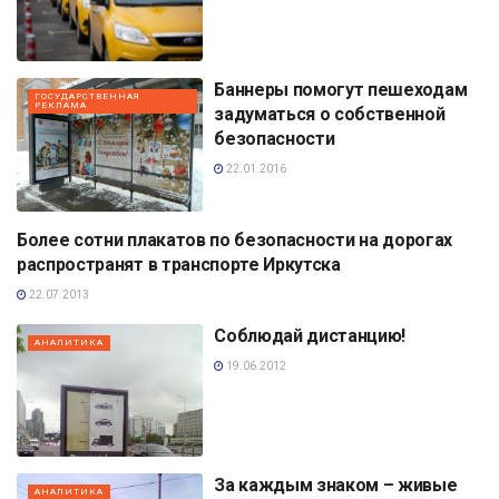
Баннеры помогут пешеходам
ГОСУДАРСТВЕННАЯ
РЕКЛАМА
задуматься о собственной
безопасности
22.01.2016
Более сотни плакатов по безопасности на дорогах
АНАЛИТИКА
распространят в транспорте Иркутска
22.07.2013
Соблюдай дистанцию!
АНАЛИТИКА
19.06.2012
За каждым знаком – живые
АНАЛИТИКА