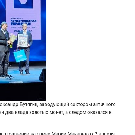
лександр Бутягин, заведующий сектором античного
и два клада золотых монет, а следом оказался в
о появление на сцене Марии Макаренко. 2 апреля