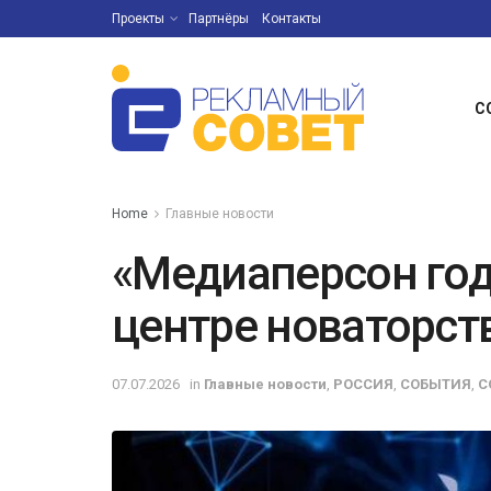
Проекты
Партнёры
Контакты
С
Home
Главные новости
«Медиаперсон год
центре новаторст
07.07.2026
in
Главные новости
,
РОССИЯ
,
СОБЫТИЯ
,
С