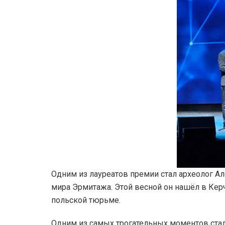
Одним из лауреатов премии стал археолог А
мира Эрмитажа. Этой весной он нашёл в Керч
польской тюрьме.
Одним из самых трогательных моментов стал