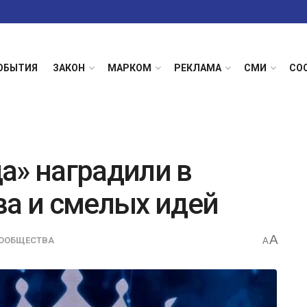
ОБЫТИЯ
ЗАКОН
МАРКОМ
РЕКЛАМА
СМИ
СО
а» наградили в
ва и смелых идей
A
ООБЩЕСТВА
A