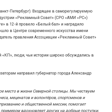
нкт-Петербург). Входящее в саморегулируемую
дустрии «Рекламный Совет» (СРО «АМИ «РС»)
е» в 12-й провело «Белый бал» и наградило
ошло в Центре современного искусства имени
седатель правления Ассоциации «Рекламный Совет»
й «КП», люди, чьи истории широко обсуждались в
изаторам направил губернатор города Александр
е место в жизни Северной столицы. Мы чествуем
неса, меценатов и волонтёров, спортсменов и
у призванию и общественной миссии, помогает
 примером вдохновляет других на добрые поступки.