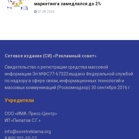
маркетинга замедлился до 2%
07.08.2026
Сетевое издание (СИ) «Рекламный совет»
Свидетельство о регистрации средства массовой
информации Эл №ФС77-67323 выдано Федеральной службой
по надзору в сфере связи, информационных технологий и
массовых коммуникаций (Роскомнадзор) 30 сентября 2016 г.
Учредители
ООО «ИМА. Пресс-Центр»
ИП «Пилатов С.Г.»
info@sovetreklama.org
8 800 201-50-52