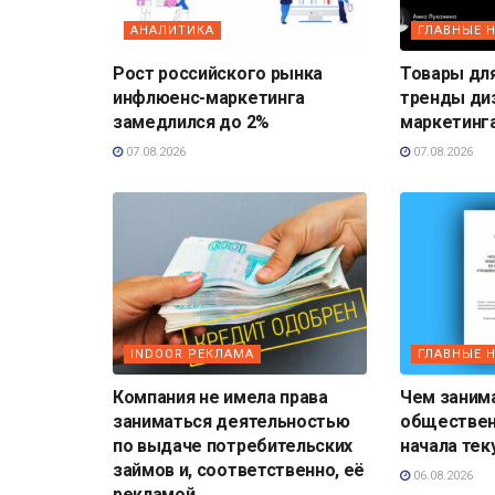
АНАЛИТИКА
ГЛАВНЫЕ 
Рост российского рынка
Товары дл
инфлюенс-маркетинга
тренды ди
замедлился до 2%
маркетинг
07.08.2026
07.08.2026
INDOOR РЕКЛАМА
ГЛАВНЫЕ 
Компания не имела права
Чем заним
заниматься деятельностью
обществен
по выдаче потребительских
начала тек
займов и, соответственно, её
06.08.2026
рекламой