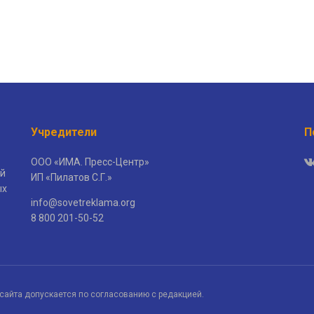
Учредители
П
ООО «ИМА. Пресс-Центр»
й
ИП «Пилатов С.Г.»
ых
info@sovetreklama.org
8 800 201-50-52
сайта допускается по согласованию с редакцией.