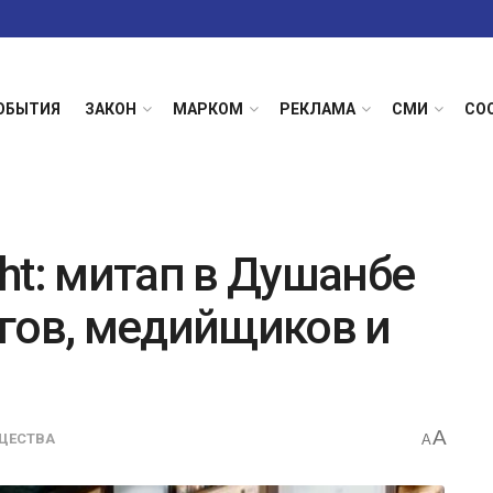
ОБЫТИЯ
ЗАКОН
МАРКОМ
РЕКЛАМА
СМИ
СО
ght: митап в Душанбе
гов, медийщиков и
A
ЩЕСТВА
A