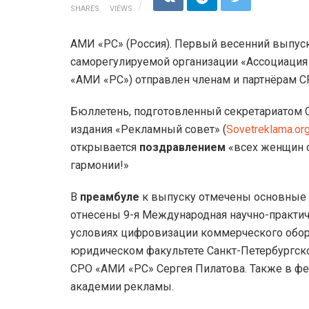
SHARES
VIEWS
АМИ «РС» (Россия). Первый весенний выпу
саморегулируемой организации «Ассоциация
«АМИ «РС») отправлен членам и партнёрам С
Бюллетень, подготовленный секретариатом 
издания «Рекламный совет» (
Sovetreklama.or
открывается
поздравлением
«всех женщин с
гармонии!»
В
преамбуле
к выпуску отмечены основные с
отнесены 9-я Международная научно-практич
условиях цифровизации коммерческого оборот
юридическом факультете Санкт-Петербургско
СРО «АМИ «РС» Сергея Пилатова. Также в ф
академии рекламы.