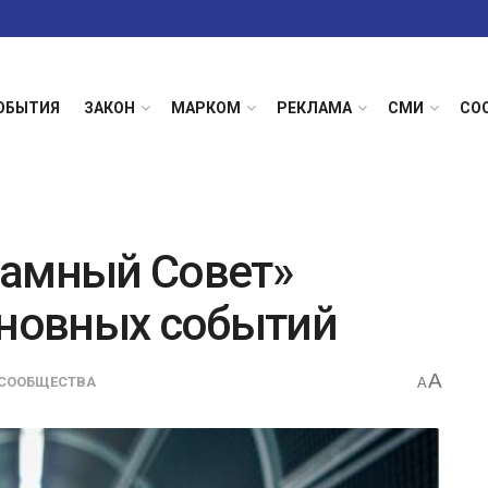
ОБЫТИЯ
ЗАКОН
МАРКОМ
РЕКЛАМА
СМИ
СО
ламный Совет»
сновных событий
A
СООБЩЕСТВА
A