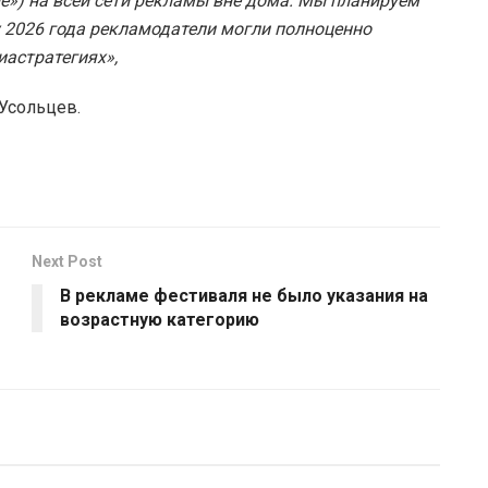
е») на всей сети рекламы вне дома. Мы планируем
лу 2026 года рекламодатели могли полноценно
иастратегиях»,
Усольцев.
Next Post
В рекламе фестиваля не было указания на
возрастную категорию