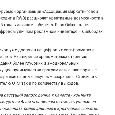
лируемой организации «Ассоциация маркетинговой
входит в RWB) расширяет креативные возможности в
 года в «личном кабинете» Russ Online станет
ифровом уличном рекламном инвентаре – билбордах,
иков уже доступен на цифровых ситиформатах и
dberries. Расширение хронометража открывает
дания более глубоких и эмоциональных
текущие преимущества программатик-платформы –
озрачная система закупок – сохранятся. Стоимость
ателю OTS, так и по количеству выходов.
на растущий запрос рынка к качеству контента.
амодатели были ограничены пятью секундами на
использовать более длинные и креативные сюжеты,