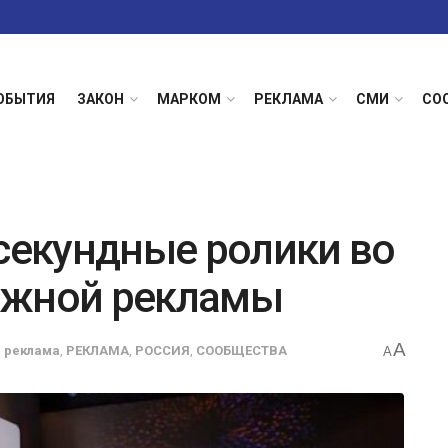
ОБЫТИЯ
ЗАКОН
МАРКОМ
РЕКЛАМА
СМИ
СО
-секундные ролики во
ужной рекламы
A
 реклама
,
РЕКЛАМА
,
РОССИЯ
,
СООБЩЕСТВА
A