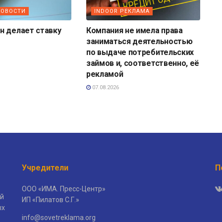
НОВОСТИ
INDOOR РЕКЛАМА
н делает ставку
Компания не имела права
заниматься деятельностью
по выдаче потребительских
займов и, соответственно, её
рекламой
07.08.2026
Учредители
П
ООО «ИМА. Пресс-Центр»
й
ИП «Пилатов С.Г.»
ых
info@sovetreklama.org