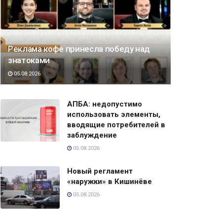
Реклама кофе принесла победу над
знатоками
05.08.2026
АПБА: недопустимо
использовать элементы,
вводящие потребителей в
заблуждение
05.08.2026
Новый регламент
«наружки» в Кишинёве
05.08.2026