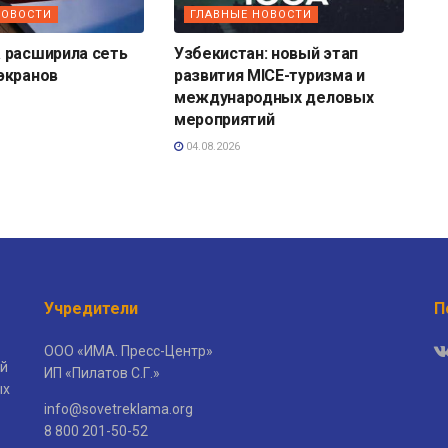
НОВОСТИ
ГЛАВНЫЕ НОВОСТИ
 расширила сеть
Узбекистан: новый этап
экранов
развития MICE-туризма и
международных деловых
мероприятий
04.08.2026
Учредители
П
ООО «ИМА. Пресс-Центр»
й
ИП «Пилатов С.Г.»
ых
info@sovetreklama.org
8 800 201-50-52