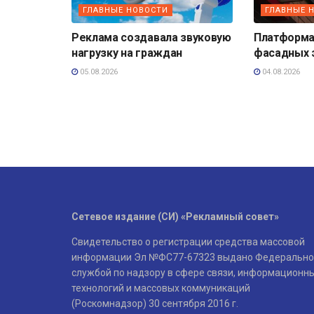
ГЛАВНЫЕ НОВОСТИ
ГЛАВНЫЕ 
Реклама создавала звуковую
Платформа
нагрузку на граждан
фасадных 
05.08.2026
04.08.2026
Сетевое издание (СИ) «Рекламный совет»
Свидетельство о регистрации средства массовой
информации Эл №ФС77-67323 выдано Федерально
службой по надзору в сфере связи, информационн
технологий и массовых коммуникаций
(Роскомнадзор) 30 сентября 2016 г.