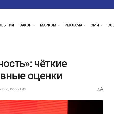
ОБЫТИЯ
ЗАКОН
МАРКОМ
РЕКЛАМА
СМИ
СО
ость»: чёткие
ивные оценки
A
остью
,
СОБЫТИЯ
A