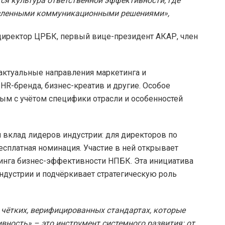
ся культура ответственной эффективности, где
сленными коммуникационными решениями»,
директор ЦРБК, первый вице-президент АКАР, член
актуальные направления маркетинга и
HR-бренда, бизнес-креатив и другие. Особое
ым с учётом специфики отрасли и особенностей
вклад лидеров индустрии: для директоров по
есплатная номинация. Участие в ней открывает
инга бизнес-эффективности НПБК. Эта инициатива
ндустрии и подчёркивает стратегическую роль
чётких, верифицированных стандартах, которые
вность» – это инструмент системного развития: от