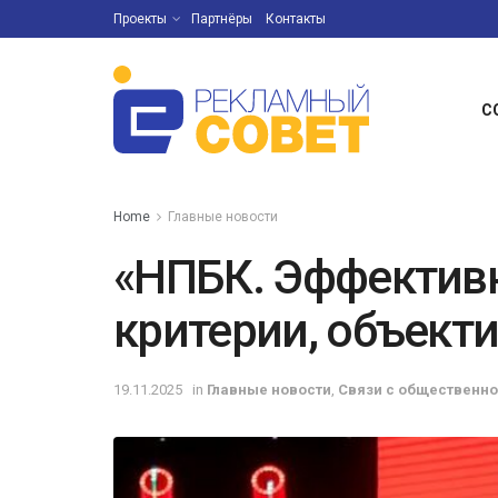
Проекты
Партнёры
Контакты
С
Home
Главные новости
«НПБК. Эффективн
критерии, объект
19.11.2025
in
Главные новости
,
Связи с общественн