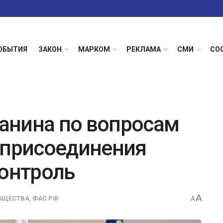
ОБЫТИЯ
ЗАКОН
МАРКОМ
РЕКЛАМА
СМИ
СО
анина по вопросам
 присоединения
контроль
A
БЩЕСТВА
,
ФАС РФ
A