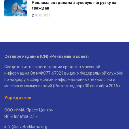
Реклама создавала звуковую нагрузку на
граждан
05.08.2026
Сетевое издание (СИ) «Рекламный совет»
Свидетельство о регистрации средства массовой
информации Эл №ФС77-67323 выдано Федеральной службой
по надзору в сфере связи, информационных технологий и
массовых коммуникаций (Роскомнадзор) 30 сентября 2016 г.
Учредители
ООО «ИМА. Пресс-Центр»
ИП «Пилатов С.Г.»
info@sovetreklama.org