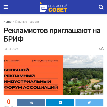
Home
Главные новости
Рекламистов приглашают на
БРИФ
A
03.04.2025
A
0
SHARES