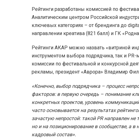
Рейтинги разработаны комиссией по фестива
Аналитическим центром Российской индуст
ключевых категориях – от брендинга до digit
направлении креатива (821 балл) и ГК «Родна
Рейтинги АКАР можно назвать «витриной инд
инструментом выбора подрядчика, так и PR-м
комиссии по фестивальной и конкурсной дея
рекламы, президент «Аврора» Владимир Фил
«Конечно, выбор подрядчика – процесс неп
факторов: в первую очередь – понимание кли
конкретных проектов, уровень коммуникаций 
часто основывается на результатах рейтингов
зачастую непростой: такой PR направлен не 
но и на позиционирование в сообществе, а в 
кадровый состав».