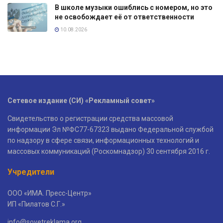
В школе музыки ошиблись с номером, но это
не освобождает её от ответственности
10.08.2026
Сетевое издание (СИ) «Рекламный совет»
Свидетельство о регистрации средства массовой
информации Эл №ФС77-67323 выдано Федеральной службой
по надзору в сфере связи, информационных технологий и
массовых коммуникаций (Роскомнадзор) 30 сентября 2016 г.
Учредители
ООО «ИМА. Пресс-Центр»
ИП «Пилатов С.Г.»
info@sovetreklama.org