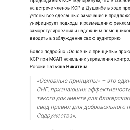
Председатель КСР подчеркнула, что в «Осно
на встрече членов КСР в Душанбе в ходе пре
учтены все сделанные замечания и предложе
унифицирует подходы к размещению рекламы 
саморегулирования и надёжным помощником 
вводить в заблуждение свою аудиторию.
Более подробно «Основные принципы» проко
КСР при МСАП начальник управления контро
России
Татьяна Никитина
.
«Основные принципы» – это еди
СНГ, признающих эффективность
такого документа для блогерског
свод правил для добровольного п
Содружества»,