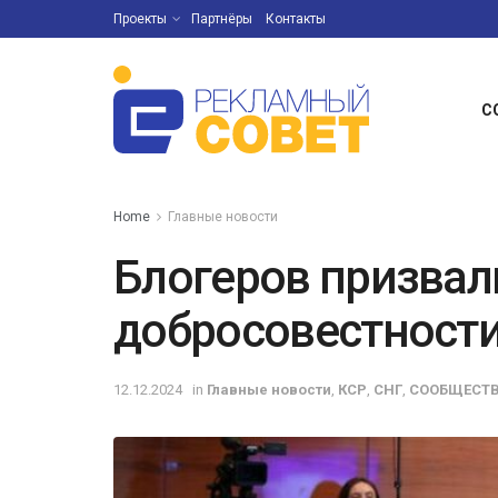
Проекты
Партнёры
Контакты
С
Home
Главные новости
Блогеров призвал
добросовестност
12.12.2024
in
Главные новости
,
КСР
,
СНГ
,
СООБЩЕСТ